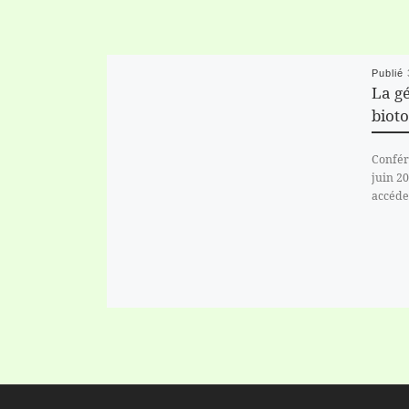
Publié
La gé
biot
Confér
juin 20
accéde