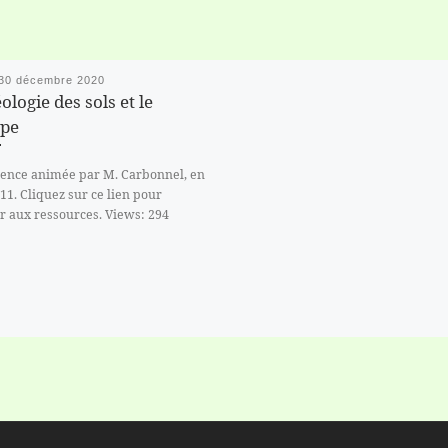
30 décembre 2020
ologie des sols et le
ope
ence animée par M. Carbonnel, en
11. Cliquez sur ce lien pour
r aux ressources. Views: 294