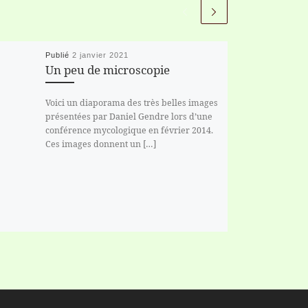
Publié
2 janvier 2021
Un peu de microscopie
Voici un diaporama des très belles images
présentées par Daniel Gendre lors d’une
conférence mycologique en février 2014.
Ces images donnent un […]