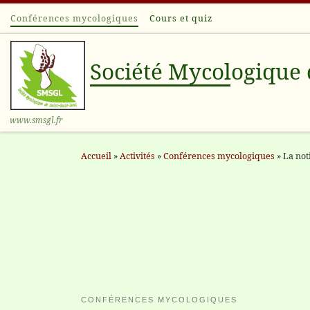
Conférences mycologiques
Cours et quiz
Passer au contenu
Société Mycologique 
www.smsgl.fr
Accueil
»
Activités
»
Conférences mycologiques
»
La not
CONFÉRENCES MYCOLOGIQUES