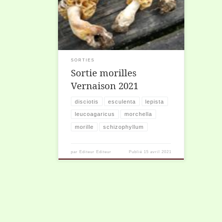
anciens et surtout des nouveaux, à
tenter de débusquer la très recherchée
Morille (Morchella esculenta).
SORTIES
Sortie morilles
Vernaison 2021
disciotis
esculenta
lepista
leucoagaricus
morchella
morille
schizophyllum
par
Editeur Editeur
Publié
15 avril 2021