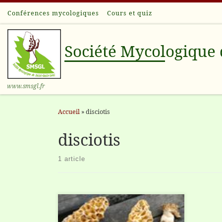
Conférences mycologiques
Cours et quiz
Passer au contenu
Société Mycologique 
www.smsgl.fr
Accueil
»
disciotis
disciotis
1 article
Nous étions une petite vingtaine, des