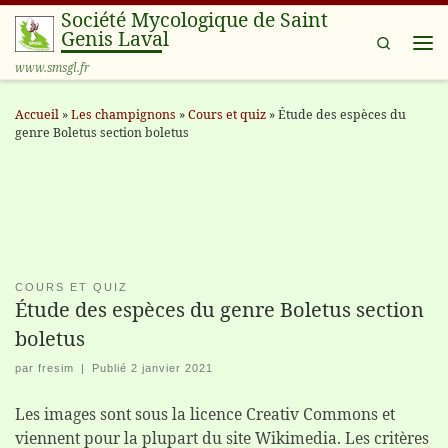
Société Mycologique de Saint
Passer au contenu
Genis Laval
Search
Me
www.smsgl.fr
Accueil
»
Les champignons
»
Cours et quiz
»
Étude des espèces du
genre Boletus section boletus
COURS ET QUIZ
Étude des espèces du genre Boletus section
boletus
par
fresim
|
Publié
2 janvier 2021
Les images sont sous la licence Creativ Commons et
viennent pour la plupart du site Wikimedia. Les critères