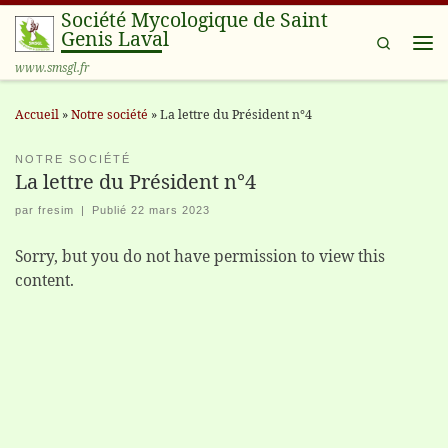
Société Mycologique de Saint
Passer au contenu
Genis Laval
Search
Me
www.smsgl.fr
Accueil
»
Notre société
»
La lettre du Président n°4
NOTRE SOCIÉTÉ
La lettre du Président n°4
par
fresim
|
Publié
22 mars 2023
Sorry, but you do not have permission to view this
content.