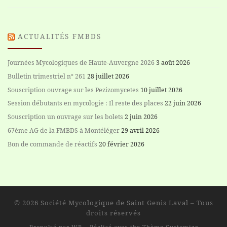
ACTUALITÉS FMBDS
Journées Mycologiques de Haute-Auvergne 2026
3 août 2026
Bulletin trimestriel n° 261
28 juillet 2026
Souscription ouvrage sur les Pezizomycetes
10 juillet 2026
Session débutants en mycologie : Il reste des places
22 juin 2026
Souscription un ouvrage sur les bolets
2 juin 2026
67ème AG de la FMBDS à Montéléger
29 avril 2026
Bon de commande de réactifs
20 février 2026
© 2026
Société Mycologique de Saint Genis Laval
– Tous
droits réservés
Propulsé par
WP
– Réalisé avec the
Thème Customizr