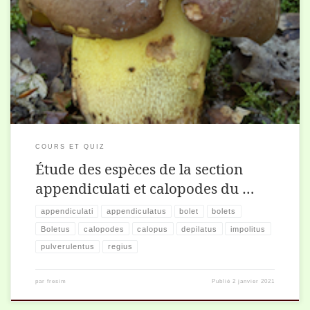
Views: 329
COURS ET QUIZ
Étude des espèces de la section
appendiculati et calopodes du …
appendiculati
appendiculatus
bolet
bolets
Boletus
calopodes
calopus
depilatus
impolitus
pulverulentus
regius
par
fresim
Publié
2 janvier 2021