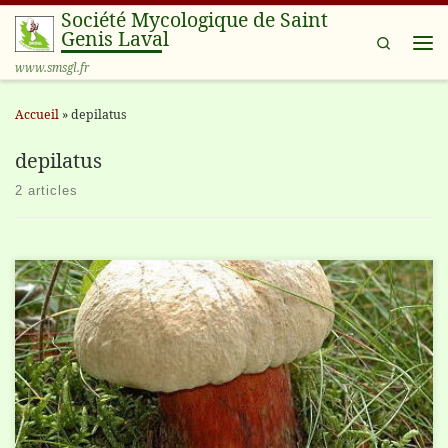
Société Mycologique de Saint
Passer au contenu
Genis Laval
Search
Me
www.smsgl.fr
Accueil
»
depilatus
depilatus
2 articles
Views: 306