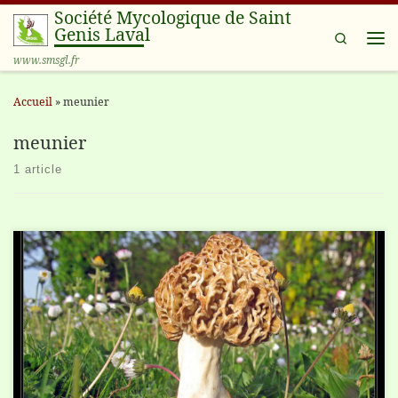
Société Mycologique de Saint
Passer au contenu
Genis Laval
Search
Me
www.smsgl.fr
Accueil
»
meunier
meunier
1 article
Ramasse tout aussi homéopathique que sympathique...