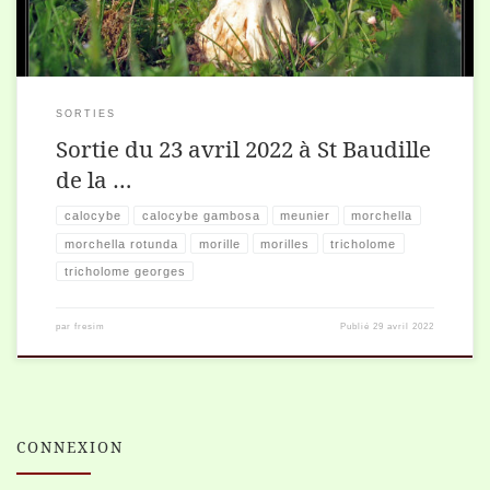
SORTIES
Sortie du 23 avril 2022 à St Baudille
de la …
calocybe
calocybe gambosa
meunier
morchella
morchella rotunda
morille
morilles
tricholome
tricholome georges
par
fresim
Publié
29 avril 2022
CONNEXION