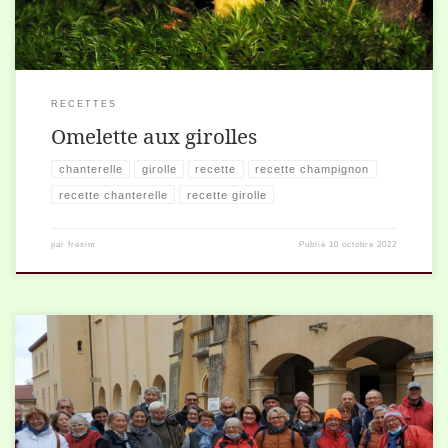
RECETTES
Omelette aux girolles
chanterelle
girolle
recette
recette champignon
recette chanterelle
recette girolle
par
fresim
Publié
10 octobre 2022
Nous étions un groupe de 34 personnes à participer au Week-end à
ALLEX. Il avait comme objectif d’effectuer des ramasses
mycologiques afin d’améliorer ses propres connaissances en