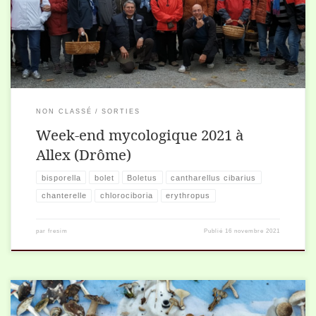
participant à de petits groupes de travail d’observation et de
détermination, et/ou d’effectuer des ramasses pour ses besoins
personnels.
NON CLASSÉ
SORTIES
Week-end mycologique 2021 à
Allex (Drôme)
bisporella
bolet
Boletus
cantharellus cibarius
chanterelle
chlorociboria
erythropus
par
fresim
Publié
16 novembre 2021