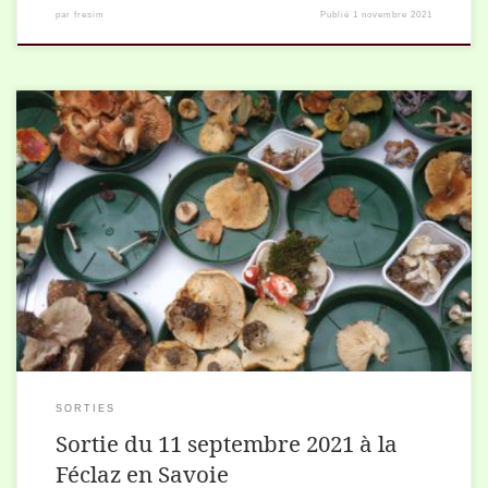
par
fresim
Publié
1 novembre 2021
Pour notre 5ème sortie mycologique de l’année 2021, nous étions
une petite vingtaine (18 exactement) à prospecter les bois de La
Féclaz-revard. Malgré l’absence de pluie des jours précédents nous
avons néanmoins fait quelques ramasses intéressantes.
SORTIES
Sortie du 11 septembre 2021 à la
Féclaz en Savoie