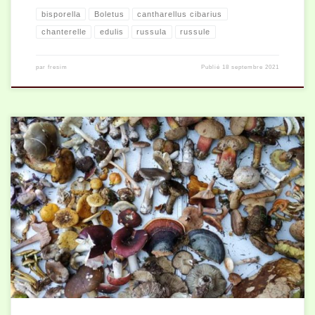
bisporella
Boletus
cantharellus cibarius
chanterelle
edulis
russula
russule
par
fresim
Publié
18 septembre 2021
Quelques Cèpes, Badius, Erythropus pour certains et des Tubées pour
d’autres ont été récoltés ... Et surtout le plaisir de se retrouver !