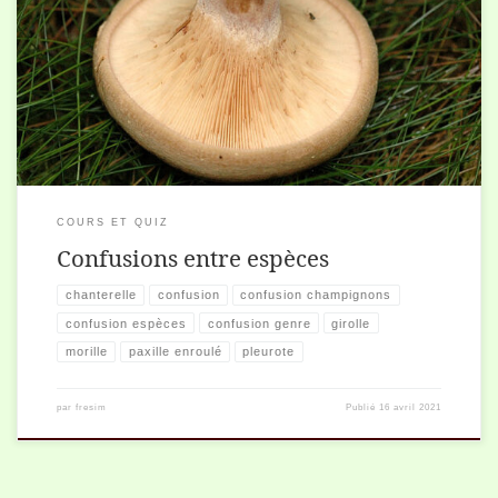
Certains champignons se ressemblent, et il peut être dangereux de les
confondre. Voici quelques espèces à bien connaître.
COURS ET QUIZ
Confusions entre espèces
chanterelle
confusion
confusion champignons
confusion espèces
confusion genre
girolle
morille
paxille enroulé
pleurote
par
fresim
Publié
16 avril 2021