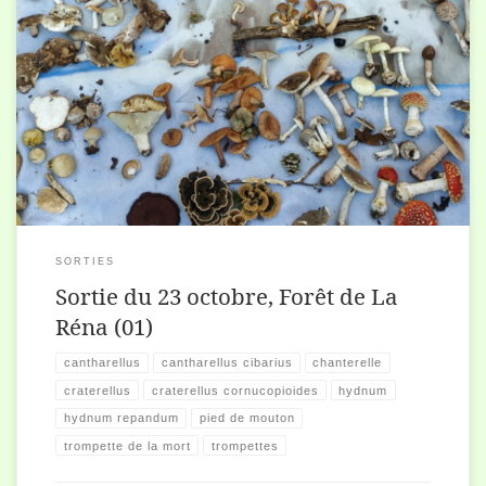
Quelques pieds de mouton, quelques girolles, une poignée de
Trompettes des morts et une petite cinquantaine d’espèces pour la
science.
SORTIES
Sortie du 23 octobre, Forêt de La
Réna (01)
cantharellus
cantharellus cibarius
chanterelle
craterellus
craterellus cornucopioides
hydnum
hydnum repandum
pied de mouton
trompette de la mort
trompettes