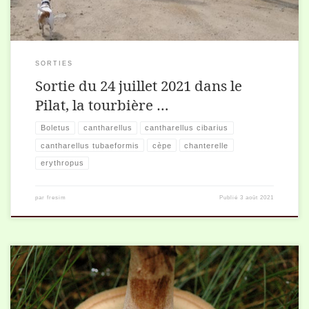
SORTIES
Sortie du 24 juillet 2021 dans le
Pilat, la tourbière …
Boletus
cantharellus
cantharellus cibarius
cantharellus tubaeformis
cèpe
chanterelle
erythropus
par
fresim
Publié
3 août 2021