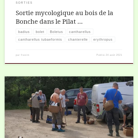
SORTIES
Sortie mycologique au bois de la
Bonche dans le Pilat …
badius
bolet
Boletus
cantharellus
cantharellus tubaeformis
chanterelle
erythropus
par
fresim
Publié
24 août 2021
Nous étions une petite quinzaine à cette sortie, et contents de nous
retrouver. Pas de pluie, nous avons pu faire une belle ramasse,
quelques cèpes mais surtout des espèces à travailler !