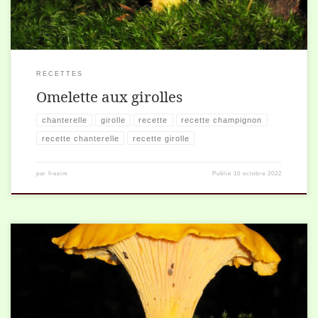
RECETTES
Omelette aux girolles
chanterelle
girolle
recette
recette champignon
recette chanterelle
recette girolle
par
fresim
Publié
10 octobre 2022
pour 6 à 8 personnes 1 poulet cuit désossé et coupé en petits
morceaux. 200 g. de girolles 3 échalotes finement émincées 1