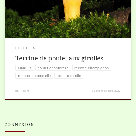
branche d’estragon […]
RECETTES
Terrine de poulet aux girolles
cibarius
poulet chanterelle
recette champignon
recette chanterelle
recette girolle
par
fresim
Publié
9 octobre 2022
CONNEXION