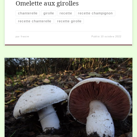
Omelette aux girolles
chanterelle
girolle
recette
recette champignon
recette chanterelle
recette girolle
par
fresim
Publié
10 octobre 2022
Pour 4 personnes 300 g. de rosés des prés, 30 g. de beurre, 1 cuillère à
soupe de farine, 1 échalote finement ciselée, 1 petit […]