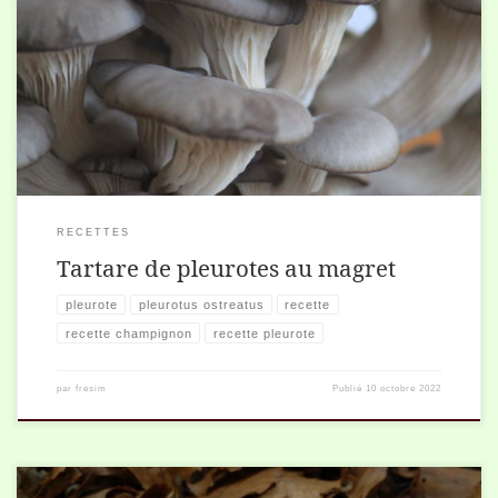
Pour 4 personnes 250 g. de magret de canard fumé 400 g. de
pleurotes 30g. de beurre 2 échalotes 1 botte de ciboulette 2 cuil. […]
RECETTES
Tartare de pleurotes au magret
pleurote
pleurotus ostreatus
recette
recette champignon
recette pleurote
par
fresim
Publié
10 octobre 2022