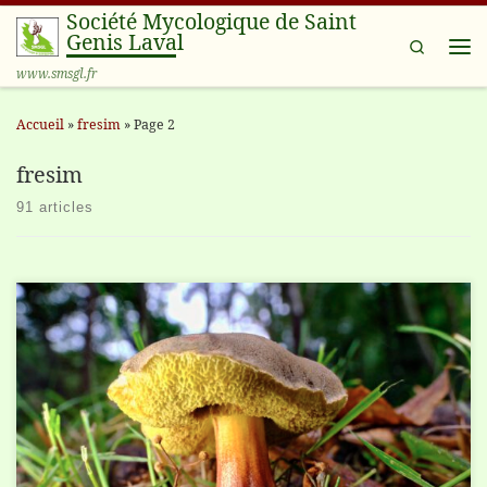
Société Mycologique de Saint
Passer au contenu
Genis Laval
Search
Me
www.smsgl.fr
Accueil
»
fresim
»
Page 2
fresim
91 articles
François Lopez nous a transmis cette clé élaborée par André Bidaut,
qui nous a aimablement autorisés à la diffuser. Merci à lui. Views:
365