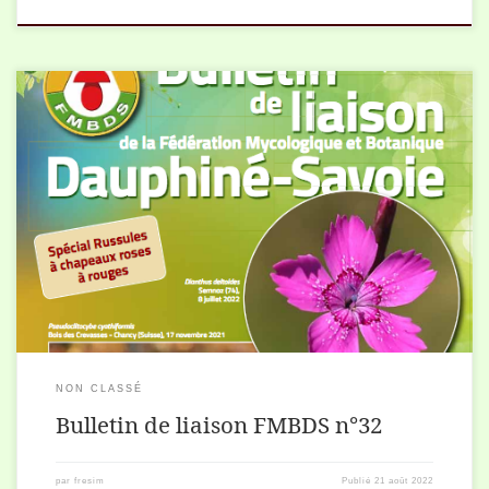
Vous trouverez ci-après le n°32 du bulletin de liaison. Views: 289
NON CLASSÉ
Bulletin de liaison FMBDS n°32
par
fresim
Publié
21 août 2022