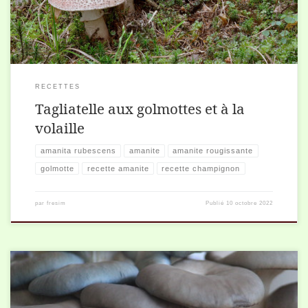
RECETTES
Tagliatelle aux golmottes et à la
volaille
amanita rubescens
amanite
amanite rougissante
golmotte
recette amanite
recette champignon
par
fresim
Publié
10 octobre 2022