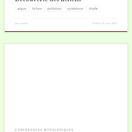
algue
lichen
pollution
symbiose
thalle
par
fresim
Publié
15 juin 2022
Les champignons peuvent, grâce aux substances qu'ils contiennent
ou fabriquent, être bénéfiques pour la santé, ou au contraire toxiques
voire mortels.
CONFÉRENCES MYCOLOGIQUES