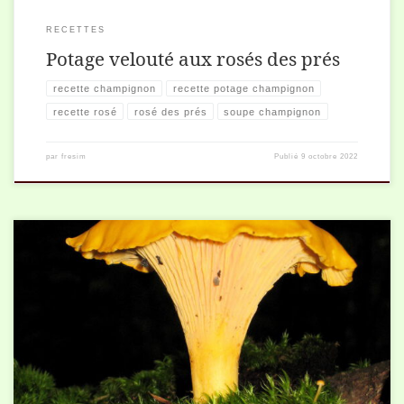
RECETTES
Potage velouté aux rosés des prés
recette champignon
recette potage champignon
recette rosé
rosé des prés
soupe champignon
par
fresim
Publié
9 octobre 2022
pour 6 à 8 personnes 1 poulet cuit désossé et coupé en petits
morceaux. 200 g. de girolles 3 échalotes finement émincées 1
branche d’estragon […]