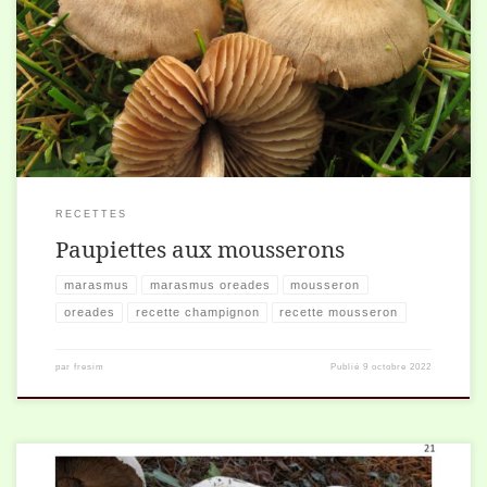
Pour quatre personnes 4 paupiettes 200 g. de mousserons frais ou
50g. secs 1 oignon 1/2 bouillon de légumes ou volaille 1 gousse d’ail
20 […]
RECETTES
Paupiettes aux mousserons
marasmus
marasmus oreades
mousseron
oreades
recette champignon
recette mousseron
par
fresim
Publié
9 octobre 2022