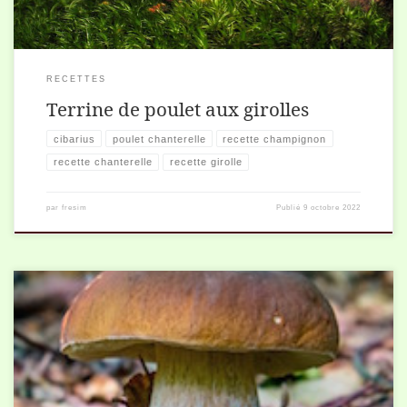
RECETTES
Terrine de poulet aux girolles
cibarius
poulet chanterelle
recette champignon
recette chanterelle
recette girolle
par
fresim
Publié
9 octobre 2022
Pour 8 personnes 1 blanc de poireau 1/2 fenouil frais 3 cl huile
d’olive 2 gousses d’ail 1 litre de bouillon de volaille 1 brindille […]