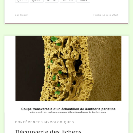
gléba
glèbe
truffe
truffes
tuber
par
fresim
Publié
15 juin 2022
Les lichens sont des êtres vivants constitués d'une algue et d'un
champignon. Cette symbiose entre deux être vivants permet une
multitude d'espèces, de formes, de variétés de lichens.
CONFÉRENCES MYCOLOGIQUES
Découverte des lichens