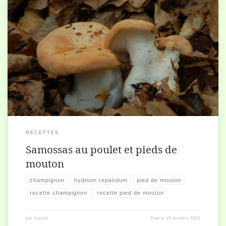
Pour 20 samossas 10 feuilles de brick ou feuilles de pâte Filo 200 g.
de blanc de poulet 400g de pieds de mouton nettoyés Quelques […]
RECETTES
Samossas au poulet et pieds de
mouton
champignon
hydnum repandum
pied de mouton
recette champignon
recette pied de mouton
par
fresim
Publié
10 octobre 2022