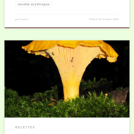
recette erythropus
par
fresim
Publié
10 octobre 2022
Pour 4-5 personnes 6 oeufs 250 g de girolles 2 cuillères à soupe de
crème fraiche 50 g de beurre sel, poivre persil Nettoyer et […]
RECETTES