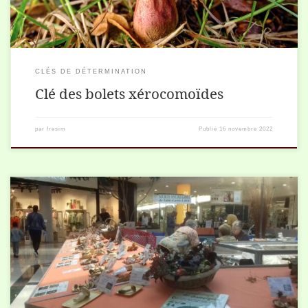
CLÉS DE DÉTERMINATION
Clé des bolets xérocomoïdes
par
fresim
Publié
16 novembre 2022
Notre exposition mycologique annuelle s’est déroulée du 12 au 15
octobre 2022 dans la galerie du centre commercial St Genis 2. Nous
tenons à remercier […]