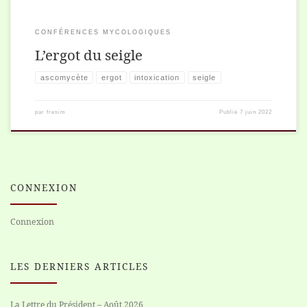
CONFÉRENCES MYCOLOGIQUES
L’ergot du seigle
ascomycète
ergot
intoxication
seigle
par
fresim
Publié
7 juin 2022
CONNEXION
Connexion
LES DERNIERS ARTICLES
La Lettre du Président – Août 2026