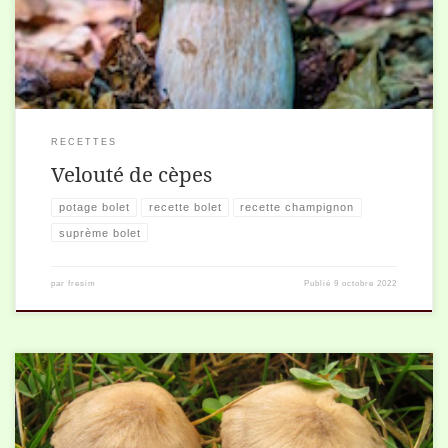
RECETTES
Velouté de cèpes
potage bolet
recette bolet
recette champignon
suprème bolet
par
fresim
Publié
9 octobre 2022