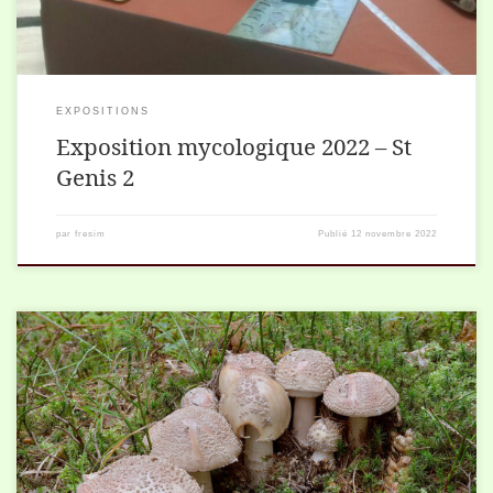
EXPOSITIONS
Exposition mycologique 2022 – St
Genis 2
par
fresim
Publié
12 novembre 2022
Le nom scientifique de la golmotte est Amanita rubescens, l’amanite
rougissante. Ce champignon est peu digeste cru. Il vaut mieux le
consommer cuit. Il est […]