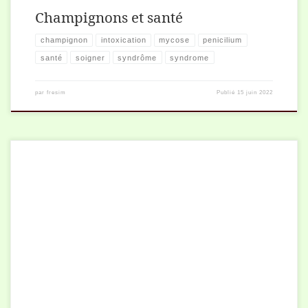
Champignons et santé
champignon
intoxication
mycose
penicilium
santé
soigner
syndrôme
syndrome
par
fresim
Publié
15 juin 2022
Diaporama de présentation sur cet ascomycète microscopique.
Views: 279