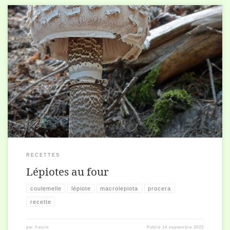
6 grandes lépiotes (coulemelles), dont le chapeau n’est pas encore
complètement étalé. 30 g. de beurre ou 6 cuillères de crème, sel,
poivre, 2 gousses […]
RECETTES
Lépiotes au four
coulemelle
lépiote
macrolepiota
procera
recette
par
fresim
Publié
14 septembre 2022