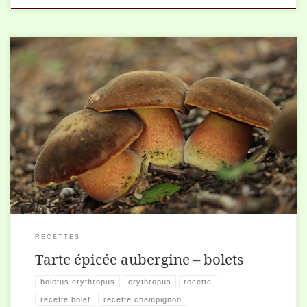
Cette recette est conçue pour des boletus erythropus, mais la plupart
des cèpes comestibles peut faire l’affaire. Pour 6 personnes 1 pâte
feuilletée maison ou […]
RECETTES
Tarte épicée aubergine – bolets
boletus erythropus
erythropus
recette
recette bolet
recette champignon